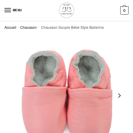
Skip
Skip
to
to
MENU
0
navigation
content
Accueil
Chausson
Chausson Souple Bébé Style Ballerine
/
/