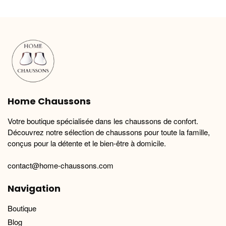
variations.
variations.
Les
Les
options
options
peuvent
peuvent
être
être
choisies
choisies
sur
sur
la
la
Home Chaussons
page
page
du
du
Votre boutique spécialisée dans les chaussons de confort.
produit
produit
Découvrez notre sélection de chaussons pour toute la famille,
conçus pour la détente et le bien-être à domicile.
contact@home-chaussons.com
Navigation
Boutique
Blog