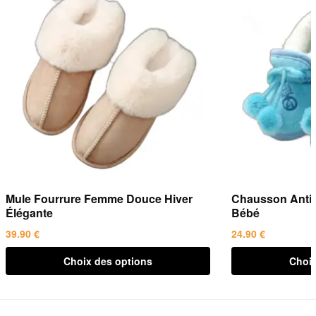
Mule Fourrure Femme Douce Hiver
Chausson Antid
Élégante
Bébé
39.90
€
24.90
€
Ce
Ce
Choix des options
Choix
produit
produit
a
a
plusieurs
plusieurs