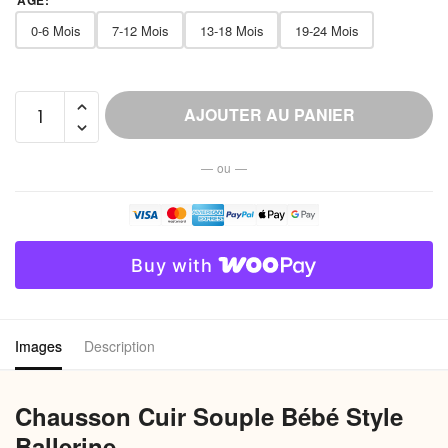
AGE
:
0-6 Mois
7-12 Mois
13-18 Mois
19-24 Mois
quantité
AJOUTER AU PANIER
de
Chausson
— ou —
Souple
Bébé
Style
Ballerine
Buy with
Images
Description
Chausson Cuir Souple Bébé Style
Ballerine