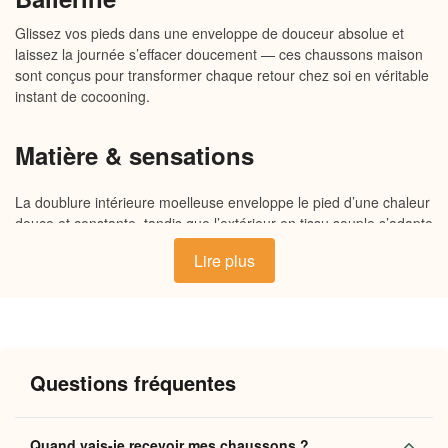
Glissez vos pieds dans une enveloppe de douceur absolue et
laissez la journée s’effacer doucement — ces chaussons maison
sont conçus pour transformer chaque retour chez soi en véritable
instant de cocooning.
Matière & sensations
La doublure intérieure moelleuse enveloppe le pied d’une chaleur
douce et constante, tandis que l’extérieur en tissu souple s’adapte
naturellement à la forme de votre pied. La semelle antidérapante,
Lire plus
légèrement rembourrée, absorbe chaque pas et offre un confort
durable sur tous vos sols. Des matières choisies pour leur
douceur au toucher et leur capacité à retenir la chaleur tout au
long de la journée.
Questions fréquentes
Pourquoi vous allez l’adorer
Chaleur enveloppante
: la doublure moelleuse
Quand vais-je recevoir mes chaussons ?