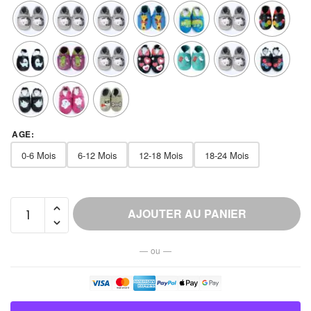
AGE
:
0-6 Mois
6-12 Mois
12-18 Mois
18-24 Mois
quantité
AJOUTER AU PANIER
de
Chausson
— ou —
Cuir
Ballerine
Bébé
Fermeture