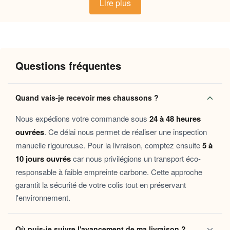
Lire plus
excessive tout en maintenant une douceur constante, même lors
de longues heures passées à la maison. Chaque détail est pensé
pour que le confort soit ressenti dès la première seconde.
Pourquoi vous allez l’adorer
Questions fréquentes
Chaleur enveloppante
: la doublure intérieure
moelleuse retient la chaleur naturelle du pied pour un
Quand vais-je recevoir mes chaussons ?
confort durable tout au long de la journée.
Maintien doux et sécurisé
: la semelle antidérapante
Nous expédions votre commande sous
24 à 48 heures
garantit stabilité et tranquillité d’esprit sur tous types de
ouvrées
. Ce délai nous permet de réaliser une inspection
sols intérieurs.
manuelle rigoureuse. Pour la livraison, comptez ensuite
5 à
Légèreté au quotidien
: la conception souple épouse
10 jours ouvrés
car nous privilégions un transport éco-
la forme du pied sans contrainte, pour une sensation de
responsable à faible empreinte carbone. Cette approche
liberté à chaque pas.
garantit la sécurité de votre colis tout en préservant
Entretien facile
: conçus pour s’adapter à votre
l'environnement.
rythme, ils se lavent sans effort et conservent leur
douceur au fil du temps.
Où puis-je suivre l'avancement de ma livraison ?