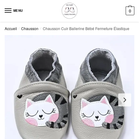
Skip
Skip
to
to
MENU
0
navigation
content
Accueil
Chausson
Chausson Cuir Ballerine Bébé Fermeture Élastique
/
/