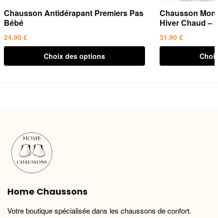
Chausson Antidérapant Premiers Pas
Chausson Mont
Bébé
Hiver Chaud – 
24.90
€
31.90
€
Ce
Ce
Choix des options
Choix
produit
produit
a
a
plusieurs
plusieurs
variations.
variations.
Les
Les
options
options
peuvent
peuvent
être
être
choisies
choisies
sur
sur
la
la
Home Chaussons
page
page
du
du
Votre boutique spécialisée dans les chaussons de confort.
produit
produit