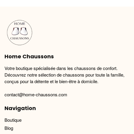
variations.
variations.
Les
Les
options
options
peuvent
peuvent
être
être
choisies
choisies
sur
sur
la
la
Home Chaussons
page
page
du
du
Votre boutique spécialisée dans les chaussons de confort.
produit
produit
Découvrez notre sélection de chaussons pour toute la famille,
conçus pour la détente et le bien-être à domicile.
contact@home-chaussons.com
Navigation
Boutique
Blog