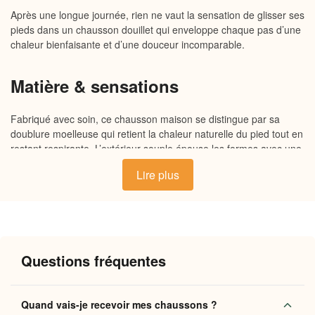
Après une longue journée, rien ne vaut la sensation de glisser ses
pieds dans un chausson douillet qui enveloppe chaque pas d’une
chaleur bienfaisante et d’une douceur incomparable.
Matière & sensations
Fabriqué avec soin, ce chausson maison se distingue par sa
doublure moelleuse qui retient la chaleur naturelle du pied tout en
restant respirante. L’extérieur souple épouse les formes avec une
légèreté agréable, tandis que la semelle antidérapante assure
Lire plus
une stabilité rassurante sur tous les sols. Le résultat : un confort
enveloppant, une douceur que l’on ressent à chaque mouvement,
et une chaleur constante qui invite à s’attarder à la maison.
Pourquoi vous allez l’adorer
Questions fréquentes
Confort durable
: la doublure moelleuse maintient une
chaleur homogène tout au long de la journée, même
Quand vais-je recevoir mes chaussons ?
lors des longues soirées de détente.