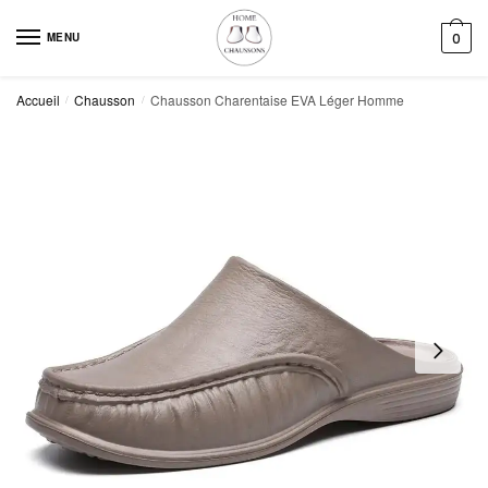
Skip
Skip
to
to
MENU
0
navigation
content
Accueil
Chausson
Chausson Charentaise EVA Léger Homme
/
/