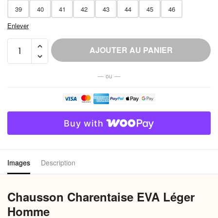
39
40
41
42
43
44
45
46
Enlever
quantité
AJOUTER AU PANIER
de
Chausson
— ou —
Charentaise
EVA
Léger
Homme
Buy with
Images
Description
Chausson Charentaise EVA Léger
Homme