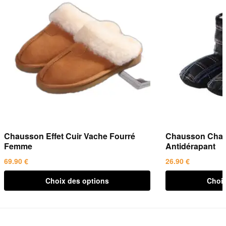
Chausson Effet Cuir Vache Fourré
Chausson Chau
Femme
Antidérapant
69.90
€
26.90
€
Ce
Ce
Choix des options
Choix
produit
produit
a
a
plusieurs
plusieurs