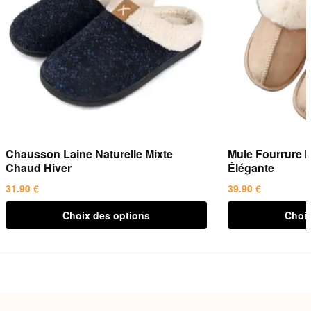
Chausson Laine Naturelle Mixte
Mule Fourrure 
Chaud Hiver
Élégante
31.90
€
39.90
€
Ce
Ce
Choix des options
Choix
produit
produit
a
a
plusieurs
plusieurs
variations.
variations.
Les
Les