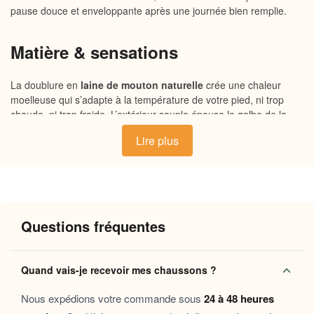
pause douce et enveloppante après une journée bien remplie.
Matière & sensations
La doublure en
laine de mouton naturelle
crée une chaleur
moelleuse qui s’adapte à la température de votre pied, ni trop
chaude, ni trop froide. L’extérieur souple épouse le galbe de la
cheville avec une légèreté surprenante, tandis que la semelle
Lire plus
antidérapante assure un maintien sécurisant sur tous types de
sols. Une matière vivante, respirante, qui prend soin de votre
peau tout au long de la journée.
Pourquoi vous allez l’adorer
Questions fréquentes
Chaleur naturelle et durable
: la laine de mouton
régule la température et garde vos pieds au chaud
Quand vais-je recevoir mes chaussons ?
même lors des soirées d’hiver les plus fraîches.
Maintien enveloppant
: la forme bottine montante
Nous expédions votre commande sous
24 à 48 heures
protège la cheville et offre un soutien doux que les