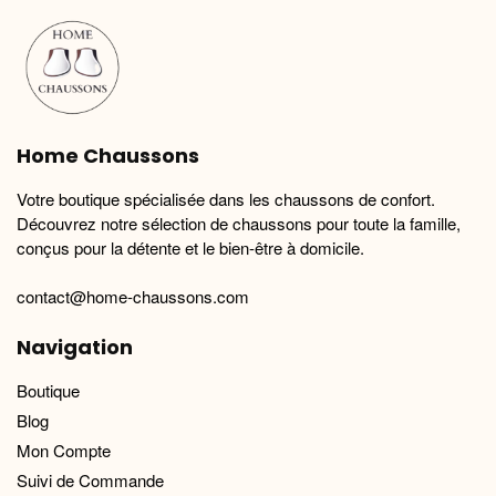
options
options
peuvent
peuvent
être
être
choisies
choisies
sur
sur
la
la
Home Chaussons
page
page
du
du
Votre boutique spécialisée dans les chaussons de confort.
produit
produit
Découvrez notre sélection de chaussons pour toute la famille,
conçus pour la détente et le bien-être à domicile.
contact@home-chaussons.com
Navigation
Boutique
Blog
Mon Compte
Suivi de Commande