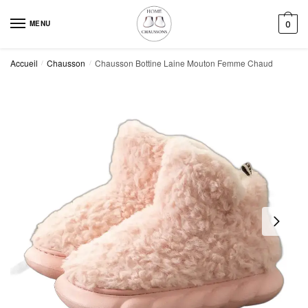
Skip
Skip
to
to
MENU
0
navigation
content
Accueil
Chausson
Chausson Bottine Laine Mouton Femme Chaud
/
/