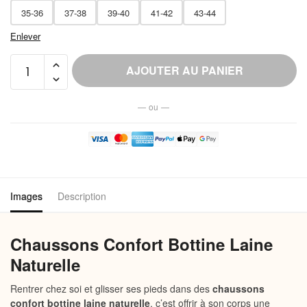
35-36
37-38
39-40
41-42
43-44
Enlever
quantité
AJOUTER AU PANIER
de
Chausson
— ou —
Bottine
Laine
Mouton
Femme
Chaud
Images
Description
Chaussons Confort Bottine Laine
Naturelle
Rentrer chez soi et glisser ses pieds dans des
chaussons
confort bottine laine naturelle
, c’est offrir à son corps une