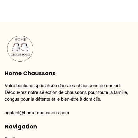
a
a
plusieurs
plusieurs
variations.
variations.
Les
Les
options
options
peuvent
peuvent
être
être
choisies
choisies
sur
sur
la
la
Home Chaussons
page
page
du
du
Votre boutique spécialisée dans les chaussons de confort.
produit
produit
Découvrez notre sélection de chaussons pour toute la famille,
conçus pour la détente et le bien-être à domicile.
contact@home-chaussons.com
Navigation