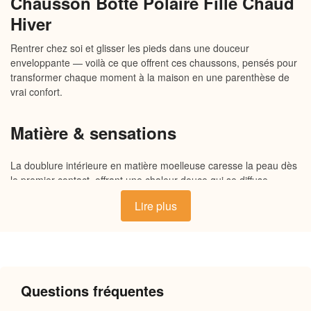
Chausson Botte Polaire Fille Chaud
Hiver
Rentrer chez soi et glisser les pieds dans une douceur
enveloppante — voilà ce que offrent ces chaussons, pensés pour
transformer chaque moment à la maison en une parenthèse de
vrai confort.
Matière & sensations
La doublure intérieure en matière moelleuse caresse la peau dès
le premier contact, offrant une chaleur douce qui se diffuse
naturellement autour du pied. L’extérieur souple épouse chaque
Lire plus
mouvement sans jamais contraindre, tandis que la semelle
antidérapante assure une stabilité rassurante sur tous les sols.
Un équilibre entre légèreté et enveloppement qui rend ces
chaussons difficiles à quitter.
Questions fréquentes
Pourquoi vous allez l’adorer