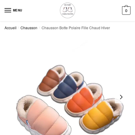
Skip
Skip
to
to
MENU
0
navigation
content
Accueil
Chausson
Chausson Botte Polaire Fille Chaud Hiver
/
/