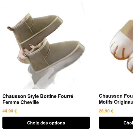
Chausson Four
Chausson Style Bottine Fourré
Motifs Originau
Femme Cheville
28.90
€
44.90
€
Ce
Ce
Choix des options
Choix
produit
produit