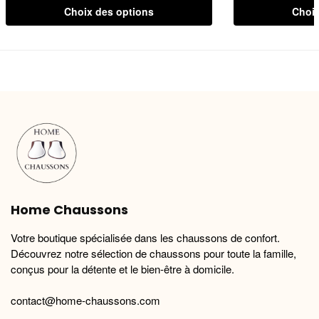
Ce
Ce
Choix des options
Choix
produit
produit
a
a
plusieurs
plusieurs
variations.
variations.
Les
Les
options
options
peuvent
peuvent
être
être
choisies
choisies
sur
sur
la
la
Home Chaussons
page
page
du
du
Votre boutique spécialisée dans les chaussons de confort.
produit
produit
Découvrez notre sélection de chaussons pour toute la famille,
conçus pour la détente et le bien-être à domicile.
contact@home-chaussons.com