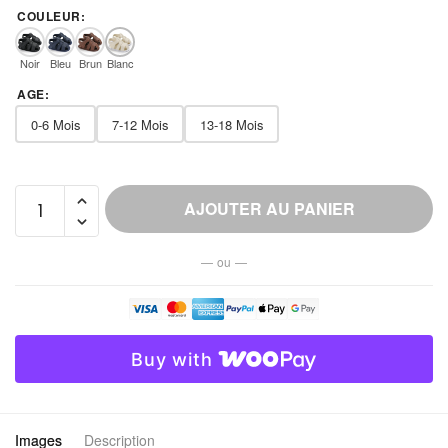
COULEUR
:
Noir
Bleu
Brun
Blanc
AGE
:
0-6 Mois
7-12 Mois
13-18 Mois
quantité
AJOUTER AU PANIER
de
Chausson
— ou —
Bébé
Scratch
Semelle
Pvc
Buy with
Antidérapant
Images
Description