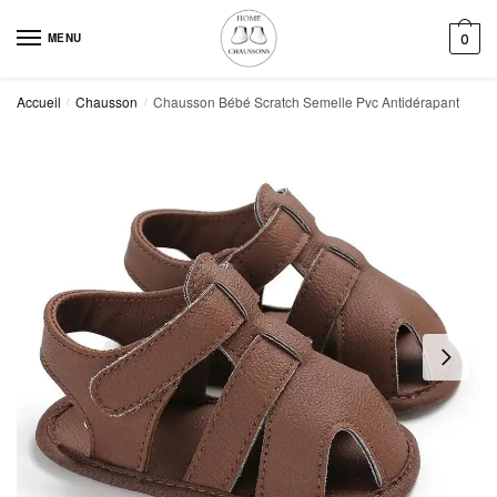
Skip
Skip
to
to
MENU
0
navigation
content
Accueil
Chausson
Chausson Bébé Scratch Semelle Pvc Antidérapant
/
/