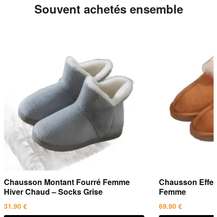
leur forme et leur moelleux.
Souvent achetés ensemble
chaussons.com
.
Chausson Montant Fourré Femme
Chausson Effet
Hiver Chaud – Socks Grise
Femme
31.90
€
69.90
€