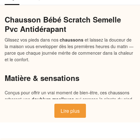
Chausson Bébé Scratch Semelle
Pvc Antidérapant
Glissez vos pieds dans nos
chaussons
et laissez la douceur de
la maison vous envelopper dès les premières heures du matin —
parce que chaque journée mérite de commencer dans la chaleur
et le confort.
Matière & sensations
Conçus pour offrir un vrai moment de bien-être, ces chaussons
arborent une
doublure moelleuse
qui caresse la plante du pied
avec une douceur enveloppante. L’extérieur souple s’adapte
Lire plus
naturellement à la forme du pied, tandis que la semelle
antidérapante assure stabilité et sécurité sur tous les sols. Un
équilibre entre chaleur douce et légèreté, pensé pour
accompagner vos instants de cocooning au quotidien.