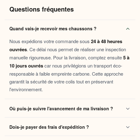
Questions fréquentes
Pourquoi vous allez l’adorer
Confort immédiat :
doublure intérieure douce qui
Quand vais-je recevoir mes chaussons ?
enveloppe le pied sans le comprimer
Chaleur durable :
matières isolantes qui maintiennent
Nous expédions votre commande sous
24 à 48 heures
une température agréable même les soirs d’hiver
ouvrées
. Ce délai nous permet de réaliser une inspection
Semelle antidérapante :
pour se déplacer librement
manuelle rigoureuse. Pour la livraison, comptez ensuite
5 à
dans la maison en toute sécurité
10 jours ouvrés
car nous privilégions un transport éco-
Entretien facile :
lavable en machine pour retrouver
responsable à faible empreinte carbone. Cette approche
toujours cette sensation de douceur fraîche
garantit la sécurité de votre colis tout en préservant
Ces chaussons s’adressent à toutes celles et ceux qui chérissent
l'environnement.
leurs moments à la maison — que ce soit pour une matinée
tranquille en famille, une soirée lecture blottie dans le canapé, ou
Où puis-je suivre l'avancement de ma livraison ?
encore comme attention délicate à offrir en cadeau. Ils
accompagnent aussi bien les journées de télétravail que les
Dès que votre colis quitte notre centre logistique, vous
week-ends au ralenti, et conviennent à tous les âges en quête
Dois-je payer des frais d'expédition ?
d’un peu de douceur quotidienne.
recevez automatiquement un e-mail contenant votre
numéro de suivi
. Ce lien vous permet de localiser vos
Non, la livraison standard sécurisée est
entièrement