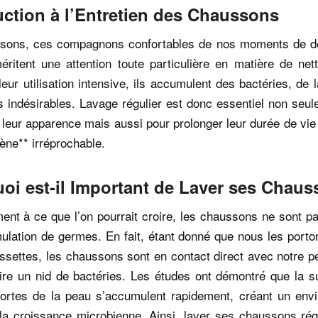
uction à l’Entretien des Chaussons
sons, ces compagnons confortables de nos moments de dé
éritent une attention toute particulière en matière de net
leur utilisation intensive, ils accumulent des bactéries, de l
 indésirables. Lavage régulier est donc essentiel non seu
leur apparence mais aussi pour prolonger leur durée de vie
ène** irréprochable.
oi est-il Important de Laver ses Chaus
ent à ce que l’on pourrait croire, les chaussons ne sont 
ulation de germes. En fait, étant donné que nous les port
settes, les chaussons sont en contact direct avec notre p
ire un nid de bactéries. Les études ont démontré que la s
mortes de la peau s’accumulent rapidement, créant un env
 la croissance microbienne. Ainsi, laver ses chaussons rég