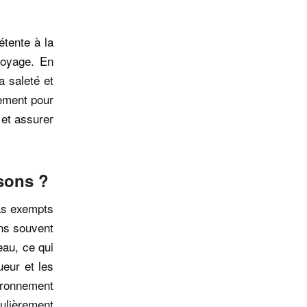
tente à la
toyage. En
a saleté et
lement pour
 et assurer
sons ?
pas exempts
ons souvent
eau, ce qui
ueur et les
ironnement
ulièrement