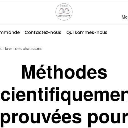
Mo
commande
Contactez-nous
Qui sommes-nous
ur laver des chaussons
Méthodes
cientifiqueme
prouvées pou