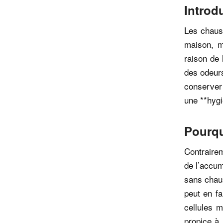
Introd
Les chaus
maison, m
raison de 
des odeurs
conserver 
une **hygi
Pourqu
Contrairem
de l’accum
sans chaus
peut en fa
cellules 
propice à