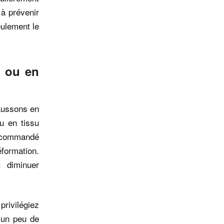
 à prévenir
eulement le
n ou en
haussons en
u en tissu
recommandé
éformation.
t diminuer
privilégiez
 un peu de