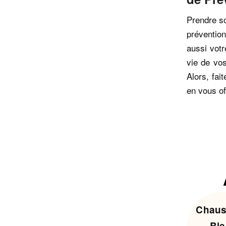
Prendre so
préventio
aussi vot
vie de vo
Alors, fai
en vous of
Chaus
Bie