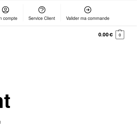
n compte
Service Client
Valider ma commande
0.00
€
0
nt
r