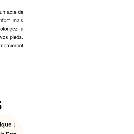
 un acte de
nfort mais
olongez la
vos pieds.
emercieront
s
que :
ir Son