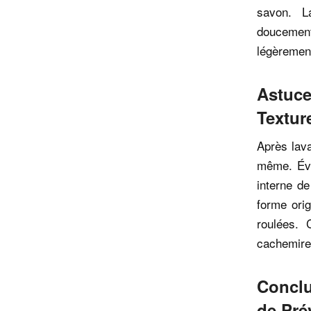
savon. L
doucemen
légèrement
Astuce
Textur
Après lava
même. Évi
interne de
forme ori
roulées. 
cachemire 
Conclu
de Pré