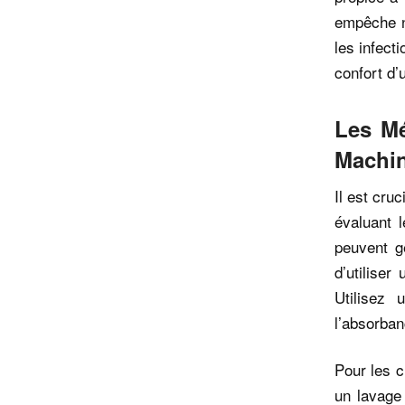
empêche no
les infect
confort d’
Les Mé
Machi
Il est cru
évaluant 
peuvent g
d’utiliser
Utilisez 
l’absorban
Pour les c
un lavage