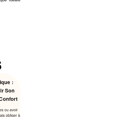
s
que :
ir Son
Confort
es ou avoir
ais obliger à