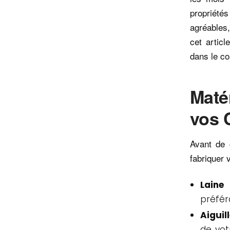
propriétés
agréables,
cet artic
dans le co
Maté
vos 
Avant de 
fabriquer 
Laine
préfér
Aiguil
de vot