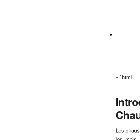
« `html
Intr
Chau
Les chauss
les mois f