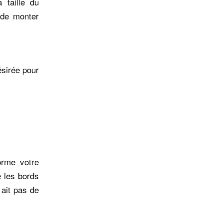
taille du
 de monter
ésirée pour
orme votre
e les bords
 ait pas de