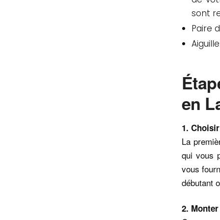
sont 
Paire 
Aiguill
Étap
en L
1. Choisir
La premièr
qui vous p
vous four
débutant o
2. Monter