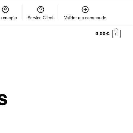
n compte
Service Client
Valider ma commande
0.00
€
0
s