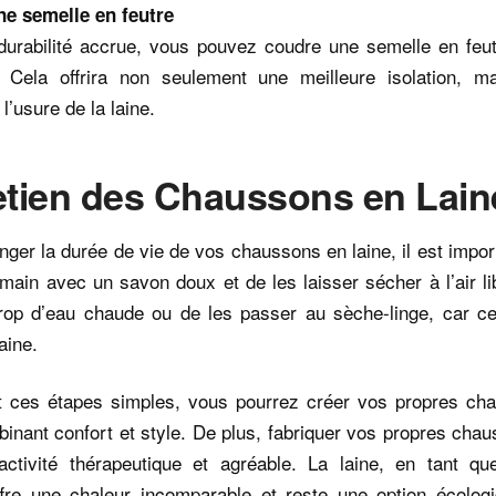
ne semelle en feutre
durabilité accrue, vous pouvez coudre une semelle en feut
 Cela offrira non seulement une meilleure isolation, ma
l’usure de la laine.
etien des Chaussons en Lain
nger la durée de vie de vos chaussons en laine, il est impor
 main avec un savon doux et de les laisser sécher à l’air li
 trop d’eau chaude ou de les passer au sèche-linge, car ce
laine.
t ces étapes simples, vous pourrez créer vos propres ch
binant confort et style. De plus, fabriquer vos propres cha
activité thérapeutique et agréable. La laine, en tant qu
offre une chaleur incomparable et reste une option écologi