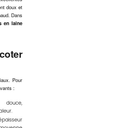
ent doux et
chaud. Dans
 en laine
coter
iaux. Pour
vants :
 douce,
leur.
’épaisseur
e moyenne