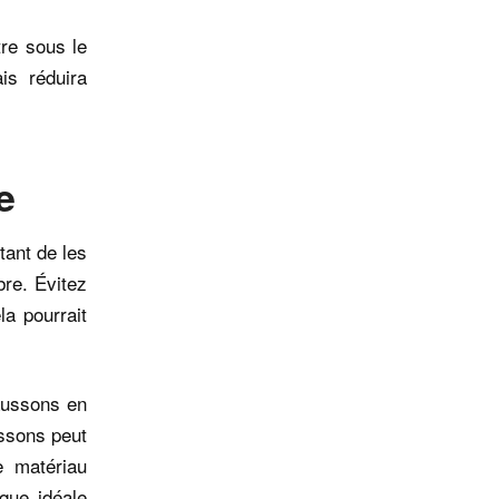
re sous le
is réduira
e
tant de les
bre. Évitez
la pourrait
aussons en
ussons peut
e matériau
que idéale