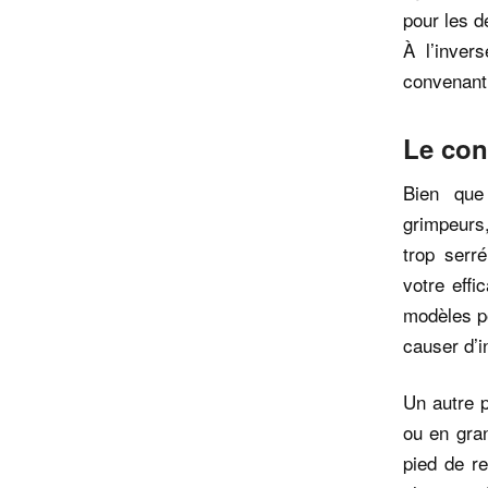
pour les d
À l’inver
convenant 
Le conf
Bien que 
grimpeurs
trop serr
votre effi
modèles po
causer d’i
Un autre p
ou en gran
pied de r