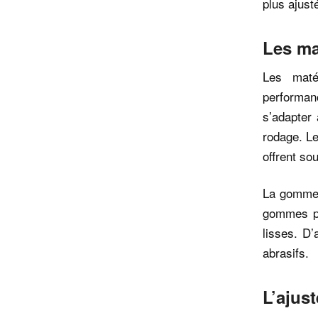
plus ajust
Les ma
Les mat
performan
s’adapter
rodage. Le
offrent so
La gomme d
gommes pr
lisses. D’
abrasifs.
L’ajus