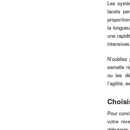
Les systè
lacets pe
proportion
la longueu
une rapidi
intensives
N’oubliez 
semelle ri
ou les dé
l’agilité,
Choisi
Pour concl
votre niv
débutants