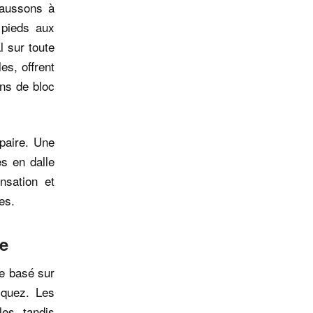
haussons à
 pieds aux
l sur toute
es, offrent
ons de bloc
 paire. Une
es en dalle
nsation et
es.
ue
re basé sur
iquez. Les
es, tandis