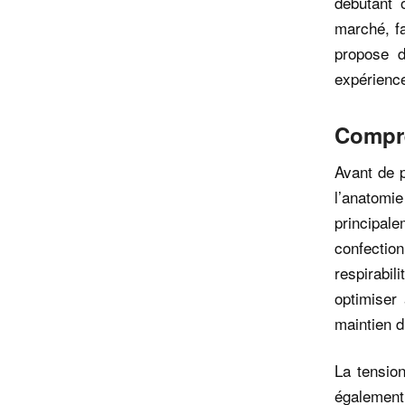
débutant 
marché, fa
propose d
expérience
Compre
Avant de p
l’anatom
principale
confecti
respirabi
optimiser 
maintien d
La tensio
également