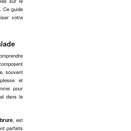
les sur le
e. Ce guide
iser votre
alade
 comprendre
omposent
ge, souvent
plesse et
gomme pour
ial dans le
, est
brure
t parfaits