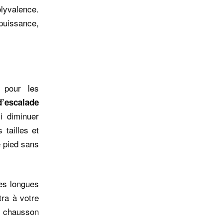
olyvalence.
puissance,
s pour les
’escalade
i diminuer
 tailles et
e pied sans
ées longues
tra à votre
n chausson