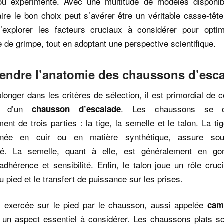
ou expérimenté. Avec une multitude de modèles disponib
ire le bon choix peut s’avérer être un véritable casse-têt
’explorer les facteurs cruciaux à considérer pour optim
 de grimpe, tout en adoptant une perspective scientifique.
ndre l’anatomie des chaussons d’esc
longer dans les critères de sélection, il est primordial de
ie d’un
. Les chaussons se c
chausson d’escalade
ment de trois parties : la tige, la semelle et le talon. La ti
onnée en cuir ou en matière synthétique, assure sou
lité. La semelle, quant à elle, est généralement en 
adhérence et sensibilité. Enfin, le talon joue un rôle cruc
u pied et le transfert de puissance sur les prises.
n exercée sur le pied par le chausson, aussi appelée
cam
 un aspect essentiel à considérer. Les chaussons plats son