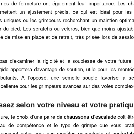
mes de fermeture ont également leur importance. Les c
rmettent un ajustement précis, ce qui est idéal pour les
s uniques ou les grimpeurs recherchant un maintien optima
r du pied. Les scratchs ou velcros, bien que moins ajustabl
té de mise en place et de retrait, très prisée lors de sessi
.
pas d’examiner la rigidité et la souplesse de votre future
gide apportera davantage de soutien, utile pour les monté
butants. À l’opposé, une semelle souple favorise la se
 excellente pour les grimpeurs avancés sur des voies complex
ssez selon votre niveau et votre pratiq
ure, le choix d’une paire de
doit êt
chaussons d’escalade
eau de compétence et le type de grimpe que vous prat
 peuvent opter pour des modèles polyvalents et confortabl