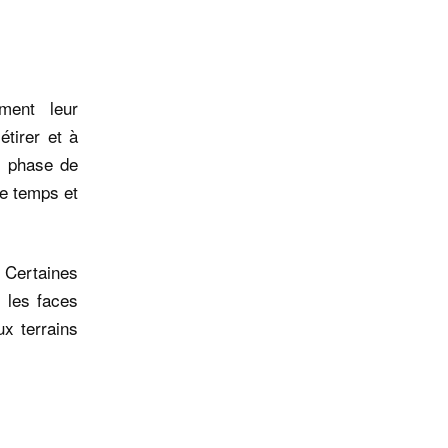
ment leur
tirer et à
e phase de
le temps et
. Certaines
 les faces
ux terrains