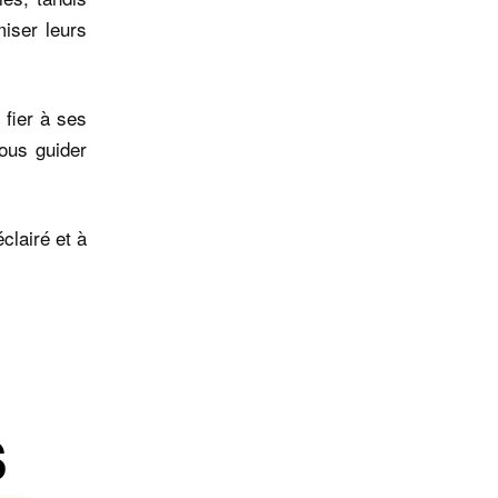
iser leurs
 fier à ses
ous guider
clairé et à
s