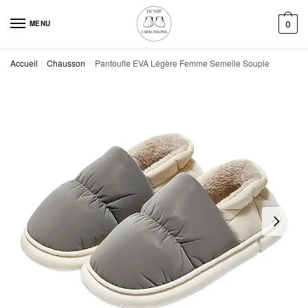
Skip
Skip
to
to
MENU
0
navigation
content
Accueil
Chausson
Pantoufle EVA Légère Femme Semelle Souple
/
/