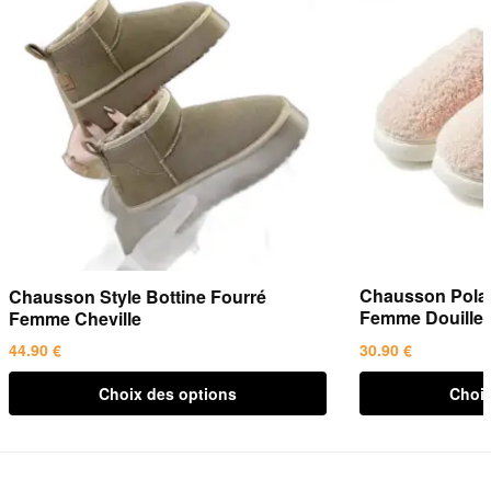
Chausson Polai
Chausson Style Bottine Fourré
Femme Douillet
Femme Cheville
30.90
€
44.90
€
Ce
Ce
Choix des options
Choix
produit
produit
a
a
plusieurs
plusieurs