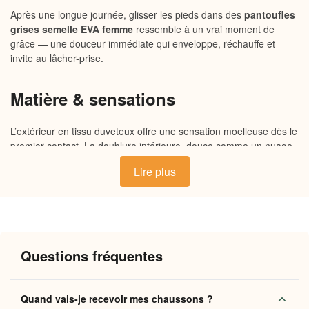
Après une longue journée, glisser les pieds dans des
pantoufles
grises semelle EVA femme
ressemble à un vrai moment de
grâce — une douceur immédiate qui enveloppe, réchauffe et
invite au lâcher-prise.
Matière & sensations
L’extérieur en tissu duveteux offre une sensation moelleuse dès le
premier contact. La doublure intérieure, douce comme un nuage,
accueille le pied avec une chaleur enveloppante sans jamais
Lire plus
étouffer. La
semelle EVA souple
— légère, aérée et légèrement
amortissante — absorbe chaque pas pour une déambulation
silencieuse et confortable sur tous vos sols intérieurs. Le coloris
gris discret s’accorde naturellement avec toute une garde-robe du
quotidien.
Questions fréquentes
Pourquoi vous allez l’adorer
Quand vais-je recevoir mes chaussons ?
Semelle EVA ultra-légère
: amorti naturel et légèreté