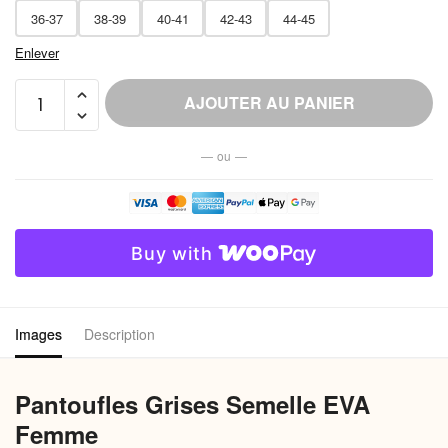
36-37
38-39
40-41
42-43
44-45
Enlever
quantité
AJOUTER AU PANIER
de
Pantoufle
— ou —
EVA
Légère
Femme
Semelle
Buy with
Souple
Images
Description
Pantoufles Grises Semelle EVA
Femme