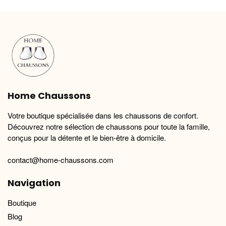
variations.
variations.
Les
Les
options
options
peuvent
peuvent
être
être
choisies
choisies
sur
sur
la
la
Home Chaussons
page
page
du
du
Votre boutique spécialisée dans les chaussons de confort.
produit
produit
Découvrez notre sélection de chaussons pour toute la famille,
conçus pour la détente et le bien-être à domicile.
contact@home-chaussons.com
Navigation
Boutique
Blog