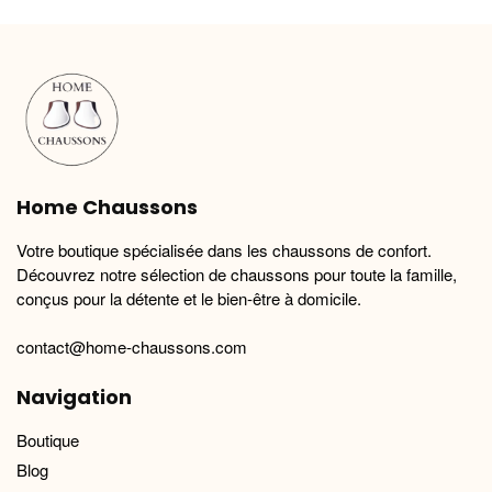
variations.
variations.
Les
Les
options
options
peuvent
peuvent
être
être
choisies
choisies
sur
sur
la
la
Home Chaussons
page
page
du
du
Votre boutique spécialisée dans les chaussons de confort.
produit
produit
Découvrez notre sélection de chaussons pour toute la famille,
conçus pour la détente et le bien-être à domicile.
contact@home-chaussons.com
Navigation
Boutique
Blog