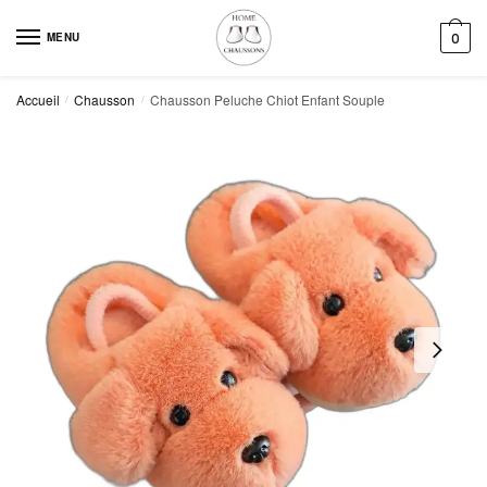
Skip
Skip
to
to
MENU
0
navigation
content
Accueil
Chausson
Chausson Peluche Chiot Enfant Souple
/
/