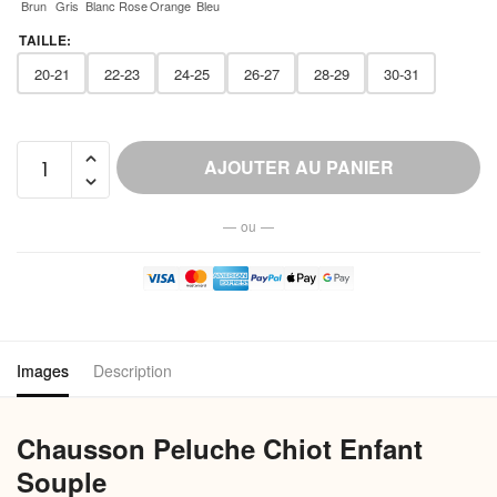
Brun
Gris
Blanc
Rose
Orange
Bleu
TAILLE
:
20-21
22-23
24-25
26-27
28-29
30-31
quantité
AJOUTER AU PANIER
de
Chausson
— ou —
Peluche
Chiot
Enfant
Souple
Images
Description
Chausson Peluche Chiot Enfant
Souple