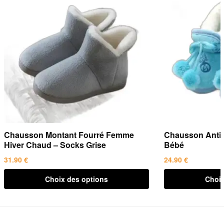
Chausson Montant Fourré Femme
Chausson Antid
Hiver Chaud – Socks Grise
Bébé
31.90
€
24.90
€
Ce
Ce
Choix des options
Choix
produit
produit
a
a
plusieurs
plusieurs