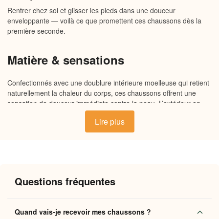
Rentrer chez soi et glisser les pieds dans une douceur
enveloppante — voilà ce que promettent ces chaussons dès la
première seconde.
Matière & sensations
Confectionnés avec une doublure intérieure moelleuse qui retient
naturellement la chaleur du corps, ces chaussons offrent une
sensation de douceur immédiate contre la peau. L’extérieur en
tissu souple épouse le pied sans le comprimer, tandis que la
Lire plus
semelle antidérapante apporte stabilité et confort à chaque pas.
Un équilibre pensé pour que la maison devienne vraiment un
refuge.
Pourquoi vous allez l’adorer
Questions fréquentes
Chaleur durable
: la doublure isolante maintient une
température agréable même lors des soirées les plus
Quand vais-je recevoir mes chaussons ?
fraîches