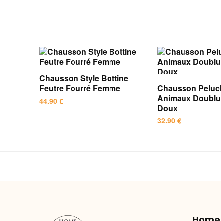
Chausson Style Bottine
Feutre Fourré Femme
Chausson Peluc
Animaux Doubl
44.90
€
Doux
Ce
32.90
€
produit
Ce
a
produit
plusieurs
a
variations.
plusieurs
Les
variations.
options
Les
peuvent
options
être
Home