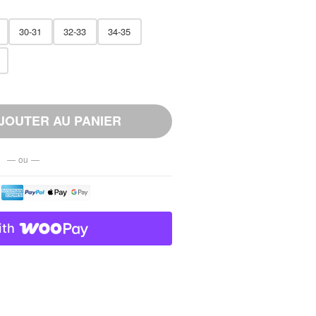
30-31
32-33
34-35
JOUTER AU PANIER
— ou —
ith