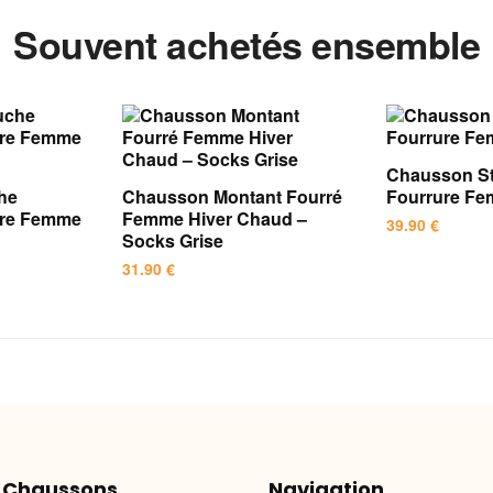
Souvent achetés ensemble
Chausson St
he
Chausson Montant Fourré
Fourrure F
ure Femme
Femme Hiver Chaud –
39.90
€
Socks Grise
Ce
31.90
€
produit
Ce
a
produit
plusieurs
a
variations.
plusieurs
Les
variations.
options
Les
peuvent
options
être
 Chaussons
Navigation