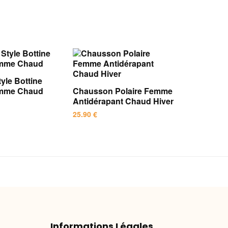
yle Bottine
emme Chaud
Chausson Polaire Femme
Antidérapant Chaud Hiver
25.90
€
Ce
produit
a
plusieurs
variations.
Les
options
peuvent
Informations Légales