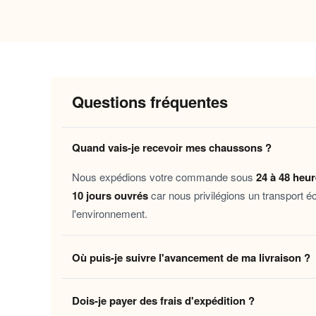
Pourquoi vous allez l’adorer
Confort immédiat
: la doublure moelle
Chaleur durable
: les matières soigneu
Semelle sécurisée
: la surface antidéra
Questions fréquentes
Douceur au quotidien
: le toucher de 
Quand vais-je recevoir mes chaussons ?
Ce chausson est pensé pour toutes celles et ceu
les soirées lecture au coin du feu, la convale
Nous expédions votre commande sous
24 à 48 heu
Il accompagne aussi discrètement les journées en
10 jours ouvrés
car nous privilégions un transport é
l'environnement.
Découvrez aussi nos
Pantoufle homme sherpa 
chauds élégants
pour un
pensé au fémin
confort
Où puis-je suivre l'avancement de ma livraison ?
Laissez-vous tenter et offrez à vos pieds le m
Dès que votre colis quitte notre centre logistique, 
Dois-je payer des frais d'expédition ?
en temps réel jusqu'à votre domicile. Vous pouvez é