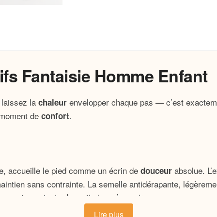
ifs Fantaisie Homme Enfant
 laissez la
envelopper chaque pas — c’est exacteme
chaleur
 moment de
.
confort
e, accueille le pied comme un écrin de
absolue. L’ex
douceur
maintien sans contrainte. La semelle antidérapante, légèreme
uce et constante du matin jusqu’au soir.
Lire plus