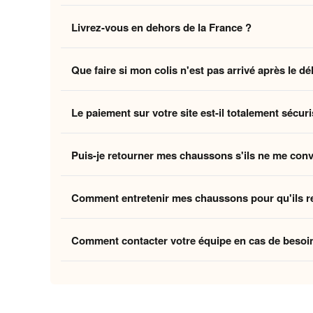
Non, la livraison standard sécurisée est
entièrement 
Livrez-vous en dehors de la France ?
des coûts logistiques pour vous offrir l'expérience la p
Oui, nous livrons gratuitement en
France, Belgique,
Que faire si mon colis n'est pas arrivé après le dé
Belgique et la Suisse, et
8 à 12 jours ouvrés
pour le
Si vous n'avez pas reçu votre commande dans les déla
Le paiement sur votre site est-il totalement sécuri
ouvrés
, contactez-nous à
contact@home-chausson
Absolument. Vos transactions sont protégées par un
Puis-je retourner mes chaussons s'ils ne me con
mondiaux du paiement en ligne, pour garantir que vos 
Oui, vous disposez de
30 jours
après la réception p
Comment entretenir mes chaussons pour qu'ils r
attentes, nous procédons à un remboursement. Votre sa
Pour préserver la douceur de la doublure et la quali
Comment contacter votre équipe en cas de besoi
linge et laissez-les sécher à l'air libre pour conserver
Vous pouvez nous contacter via notre
formulaire de 