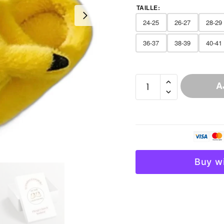
TAILLE
:
24-25
26-27
28-29
36-37
38-39
40-41
quantité
A
de
Chausson
Flanelle
Motifs
Fantaisie
Homme
Buy w
Enfant