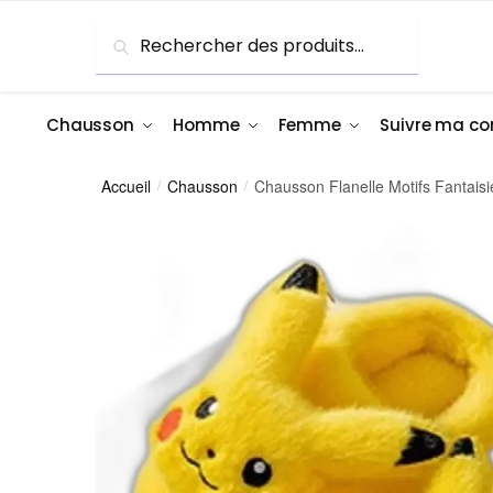
Skip
Skip
Recherche
Recherche
to
to
pour :
navigation
content
Chausson
Homme
Femme
Suivre ma 
Accueil
Chausson
Chausson Flanelle Motifs Fantai
/
/